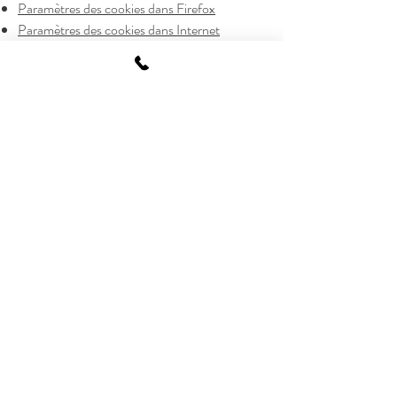
Paramètres des cookies dans Firefox
Paramètres des cookies dans Internet
Explorer
Paramètres des cookies dans Google Chrome
Paramètres des cookies dans Safari (OS X)
Paramètres des cookies dans Safari (iOS)
Paramètres des cookies dans Android
Pour refuser et empêcher que vos données
soient utilisées par Google Analytics sur tous
les sites Web, consultez les instructions
suivantes :
https://tools.google.com/dlpage/gaoptout?
hl=fr
Il se peut que nous modifiions cette politique
en matière de cookies. Nous vous
encourageons à consulter régulièrement cette